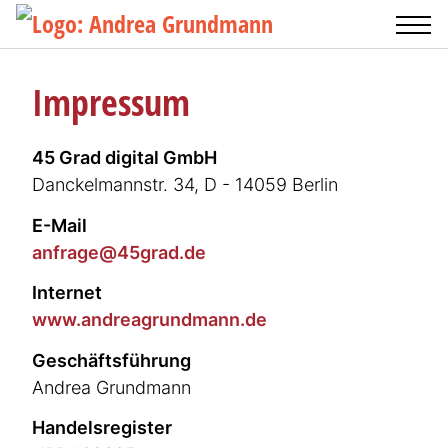
Impressum
45 Grad digital GmbH
Danckel­mannstr. 34, D - 14059 Berlin
E-Mail
anfra­ge@45grad.de
Internet
www.andre­a­grundmann.de
Geschäfts­führung
Andrea Grundmann
Handels­re­gister